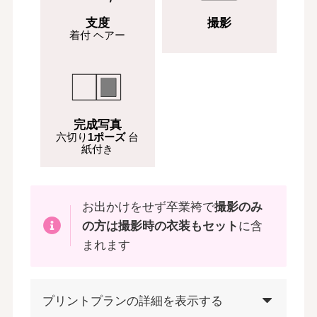
支度
撮影
着付 ヘアー
完成写真
六切り
1ポーズ
台
紙付き
お出かけをせず卒業袴で
撮影のみ
の方は撮影時の衣装もセット
に含
まれます
プリントプランの詳細を表示する